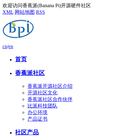
欢迎访问香蕉派(Banana Pi)开源硬件社区
XML
网站地图
RSS
cn
/
en
首页
香蕉派社区
香蕉派开源社区介绍
开源社区文化
香蕉派社区合作伙伴
比派科技团队
办公环境
产品证书
社区产品