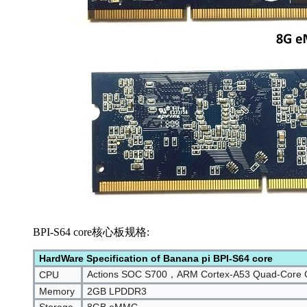
BPI-S64 core核心板规格:
HardWare Specification of Banana pi BPI-S64 core
Actions SOC S700，ARM Cortex-A53 Quad-Core
CPU
Memory
2GB LPDDR3
Storage
8GB eMMC