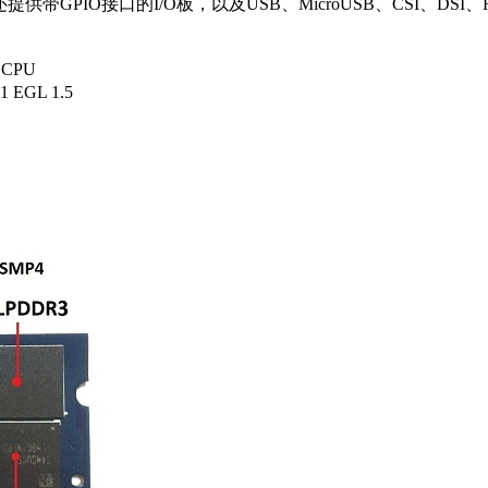
GPIO接口的I/O板，以及USB、MicroUSB、CSI、DSI、H
 CPU
1 EGL 1.5